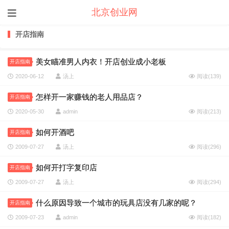
北京创业网
开店指南
美女瞄准男人内衣！开店创业成小老板
开店指南
2020-06-12
汤上
阅读(
139
)
怎样开一家赚钱的老人用品店？
开店指南
2020-05-30
admin
阅读(
213
)
如何开酒吧
开店指南
2009-07-27
汤上
阅读(
296
)
如何开打字复印店
开店指南
2009-07-27
汤上
阅读(
294
)
什么原因导致一个城市的玩具店没有几家的呢？
开店指南
2009-07-23
admin
阅读(
182
)