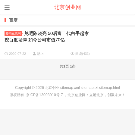
北京创业网
百度
兑吧陈晓亮 90后富二代白手起家
移动互联网
挖百度墙脚 如今公司市值70亿
2020-07-22
汤上
阅读(
431
)
共
1
页
1
条
Copyright © 2026
北京创业
sitemap.xml
sitemap.txt
sitemap.html
版权所有
京ICP备13003910号-7
，
北京创业网
：立足北京，创赢未来！