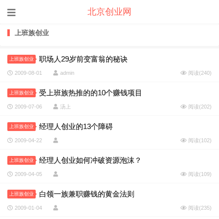
北京创业网
上班族创业
职场人29岁前变富翁的秘诀
上班族创业
2009-08-01
admin
阅读(
240
)
受上班族热推的的10个赚钱项目
上班族创业
2009-07-06
汤上
阅读(
202
)
经理人创业的13个障碍
上班族创业
2009-04-22
阅读(
102
)
经理人创业如何冲破资源泡沫？
上班族创业
2009-04-05
阅读(
109
)
白领一族兼职赚钱的黄金法则
上班族创业
2009-01-04
阅读(
235
)