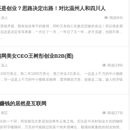
还是创业？思路决定出路！对比温州人和四川人
汤上
阅读(
64
)
心里很矛盾，既有创业单干的激情，同时又有担心失败后悲惨的命运！所以很多朋
最后还是决定等等再看，一月过了一月，一年过了又一年，岁月流逝，光阴不再，
.
网美女CEO王树彤创业B2B(图)
汤上
阅读(
199
)
100万美元，第二年1000万美元，第三年近2亿美元。 一边是上千万的中小规模
杂，另一边是上千万的中小规模采购商，需求瞬息万变。连接这二端，渗入经济链
赚钱的居然是互联网
雨芯
阅读(
279
)
最火的一个词，而首都北京更是创业青年云集之地。无论是中关村创业大街的咖啡
O的写字楼隔间，乃至你可能路过的某个肉夹馍摊位，都涌动着蓬勃的创业热情。