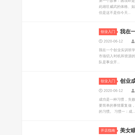
第一个故事：困境即是
此雄壮威武的体格、如
但是这不是你今天...
我在
创业入门
2020-06-12
我在一个创业实训班学
市场切入时机和资源的
队是事业开...
创业
创业入门
2020-06-12
成功是一种习惯，失
要简单的事情重复做
的习惯。 习惯一：成...
美女
开店指南