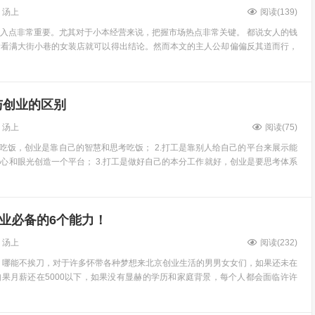
汤上
阅读(
139
)
入点非常重要。尤其对于小本经营来说，把握市场热点非常关键。 都说女人的钱
看看满大街小巷的女装店就可以得出结论。然而本文的主人公却偏偏反其道而行，
与创业的区别
汤上
阅读(
75
)
力吃饭，创业是靠自己的智慧和思考吃饭； 2.打工是靠别人给自己的平台来展示能
心和眼光创造一个平台； 3.打工是做好自己的本分工作就好，创业是要思考体系
业必备的6个能力！
汤上
阅读(
232
)
，哪能不挨刀，对于许多怀带各种梦想来北京创业生活的男男女女们，如果还未在
果月薪还在5000以下，如果没有显赫的学历和家庭背景，每个人都会面临许许