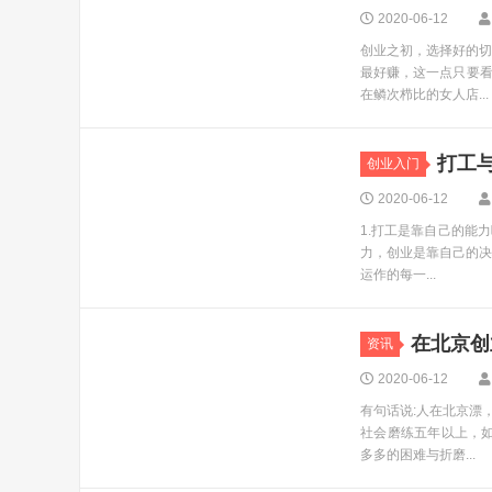
2020-06-12
创业之初，选择好的切
最好赚，这一点只要
在鳞次栉比的女人店...
打工
创业入门
2020-06-12
1.打工是靠自己的能
力，创业是靠自己的决
运作的每一...
在北京创
资讯
2020-06-12
有句话说:人在北京漂
社会磨练五年以上，如
多多的困难与折磨...