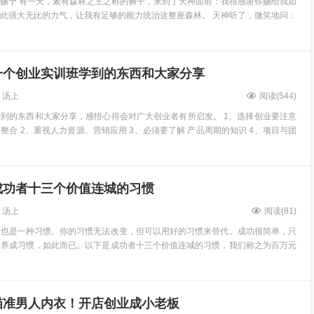
赐予 有一天，素有森林之王之称的狮子，来到了天神面前：我很感谢你赐给我如
此强大无比的力气，让我有足够的能力统治这整座森林。 天神听了，微笑地问：
一个创业实训班学到的东西和大家分享
汤上
阅读(
544
)
到的东西和大家分享，感悟心得会对广大创业者有所启发。 1、选择创业要注意
整合 2、重视人力资源、营销应用 3、必须要了解 产品周期的知识 4、项目与团
成功者十三个价值连城的习惯
汤上
阅读(
81
)
败也是一种习惯。你的习惯无法改变，但可以用好的习惯来替代。成功很简单，只
，养成习惯，如此而已。以下是成功者十三个价值连城的习惯，我们称之为百万元
瞄准男人内衣！开店创业成小老板