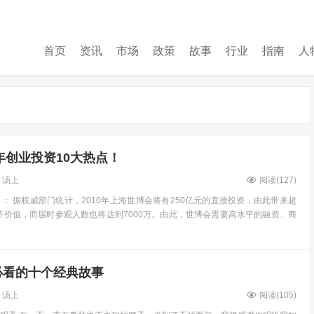
首页
资讯
市场
政策
故事
行业
指南
人
9年创业投资10大热点！
汤上
阅读(
127
)
： 据权威部门统计，2010年上海世博会将有250亿元的直接投资，由此带来超
经济价值，而届时参观人数也将达到7000万。由此，世博会需要高水平的融资、商
必看的十个经典故事
汤上
阅读(
105
)