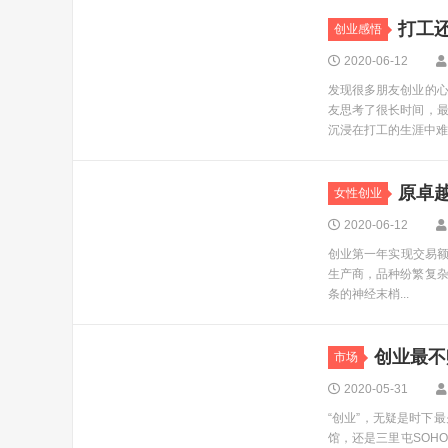
打工
创业感悟
2020-06-12
发现很多朋友创业的
友思考了很长时间，
沉浸在打工的生涯中难..
原卓越
女性创业
2020-06-12
创业第一年实现交易额
生产商，品种纷繁复
条的神经末梢...
创业最不
市场
2020-05-31
“创业”，无疑是时下
馆，还是三里屯SOH