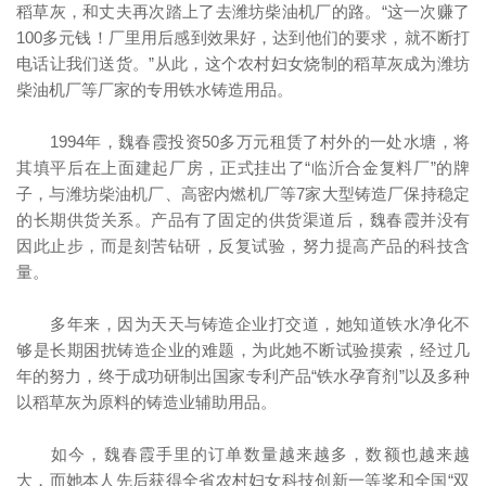
稻草灰，和丈夫再次踏上了去潍坊柴油机厂的路。“这一次赚了
100多元钱！厂里用后感到效果好，达到他们的要求，就不断打
电话让我们送货。”从此，这个农村妇女烧制的稻草灰成为潍坊
柴油机厂等厂家的专用铁水铸造用品。
1994年，魏春霞投资50多万元租赁了村外的一处水塘，将
其填平后在上面建起厂房，正式挂出了“临沂合金复料厂”的牌
子，与潍坊柴油机厂、高密内燃机厂等7家大型铸造厂保持稳定
的长期供货关系。产品有了固定的供货渠道后，魏春霞并没有
因此止步，而是刻苦钻研，反复试验，努力提高产品的科技含
量。
多年来，因为天天与铸造企业打交道，她知道铁水净化不
够是长期困扰铸造企业的难题，为此她不断试验摸索，经过几
年的努力，终于成功研制出国家专利产品“铁水孕育剂”以及多种
以稻草灰为原料的铸造业辅助用品。
如今，魏春霞手里的订单数量越来越多，数额也越来越
大，而她本人先后获得全省农村妇女科技创新一等奖和全国“双