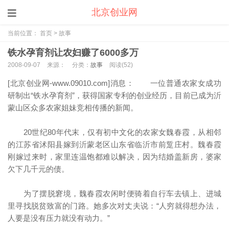
北京创业网
当前位置：
首页
>
故事
铁水孕育剂让农妇赚了6000多万
2008-09-07
来源：
分类：
故事
阅读(
52)
[北京创业网-www.09010.com]消息：
一位普通农家女成功
研制出“铁水孕育剂”，获得国家专利的创业经历，目前已成为沂
蒙山区众多农家姐妹竞相传播的新闻。
20世纪80年代末，仅有初中文化的农家女魏春霞，从相邻
的江苏省沭阳县嫁到沂蒙老区山东省临沂市前踅庄村。魏春霞
刚嫁过来时，家里连温饱都难以解决，因为结婚盖新房，婆家
欠下几千元的债。
为了摆脱窘境，魏春霞农闲时便骑着自行车去镇上、进城
里寻找脱贫致富的门路。她多次对丈夫说：“人穷就得想办法，
人要是没有压力就没有动力。”