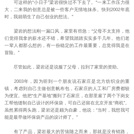
可这样的“小日子”梁岩很快过不下去了。“一来工作压力很
大，二来我的创意总是被一些客户无情地抹杀。快到2002年底
时，我就萌生了自己创业的想法。”
梁岩的想法刚一漏口风，家里有些急：“父母不太支持，他
们觉得我拿的薪水还不错，希望我踏踏实实多干几年。他们老
一辈人都那么想的，有一份稳定的工作最重要，总觉得我是在
冒险。”
尽管如此，梁岩还是说服了父母，拉到了家里的资助。
2003年，因为听到一个朋友说石家庄是北方纺织业的重
镇，考虑到自己主做创意帆布包，石家庄的人工和厂房费都较
为便宜。他把“生产基地”搬到了石家庄，在那里雇了两个下岗女
工帮他缝制自己设计的环保袋，可自己还留在北京开发“商机”。
虽然累得两头跑，梁岩还是颇为自豪，他说：“当时，我想我可
能是最早做环保袋产品的设计师了。”
有了产品，梁岩最大的苦恼随之而来，那就是没有销路，