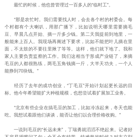
最忙的时候，他也曾管理过一百多人的“临时工”。
“那是农忙时。我们需要找人时，会去各个村的村委会。每
个村都有个大喇叭，用那广播下，比如说明天哪里需要摘毛
豆、早晨几点开始、摘一斤多少钱。第二天我提前到地里，一
般能来上百人。我现场再阐述下要求，比如不能把叶儿摘在里
面，不太鼓的不要往里揪了等等。这样，他们就下地了。我和
家人主要负责监察的工作。我们这相当于形成产业链了，来摘
毛豆的人都很熟练，两毛五角钱摘一斤，大半天功夫，一个人
能挣到70块钱。”
经历了去年的成功创业，“丁毛豆”开始计划起更长远的目
标。他今年希望能扩大种植规模，也想尝试着扩展加工业务。
“北京有些企业在搞毛豆的加工，比如冷冻起来，冬天也能
吃。我想试着跟他们谈谈，能否让他们以合理价格收购。”
一说到毛豆的“长远未来”，丁瑞勇就滔滔不绝起来。记者好
不容易插嘴问了句：会不会有特苦、特难熬的时候？对方立刻