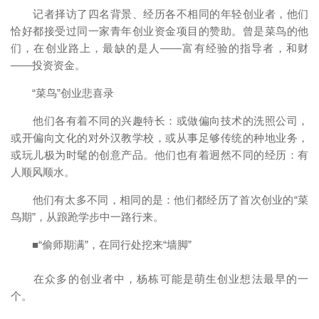
记者择访了四名背景、经历各不相同的年轻创业者，他们
恰好都接受过同一家青年创业资金项目的赞助。曾是菜鸟的他
们，在创业路上，最缺的是人——富有经验的指导者，和财
——投资资金。
“菜鸟”创业悲喜录
他们各有着不同的兴趣特长：或做偏向技术的洗照公司，
或开偏向文化的对外汉教学校，或从事足够传统的种地业务，
或玩儿极为时髦的创意产品。他们也有着迥然不同的经历：有
人顺风顺水。
他们有太多不同，相同的是：他们都经历了首次创业的“菜
鸟期”，从踉跄学步中一路行来。
■“偷师期满”，在同行处挖来“墙脚”
在众多的创业者中，杨栋可能是萌生创业想法最早的一
个。