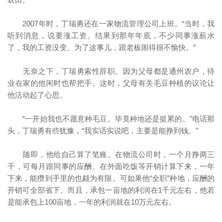
2007年时，丁瑞勇还在一家物流管理公司上班。“当时，我
听到消息，说要涨工资。结果到那年年底，不少同事涨薪水
了，我的工资没变。为了这事儿，跟老板闹得很不愉快。”
无奈之下，丁瑞勇索性辞职。因为父母都是通州农户，待
业在家的他闲时也帮把手。这时，父母有关毛豆种植的议论让
他活动起了心思。
“一开始我也不愿意种毛豆。毕竟种地还是挺累的。”电话那
头，丁瑞勇有些犹豫，“我实话实说吧，主要是能挣到钱。”
随即，他给自己算了笔账。在物流公司时，一个月挣两三
千，可每月跟同事的应酬、在外面吃饭等开销计算下来，一年
下来，能攒到手里的也颇为有限。可如果他“全职”种地，应酬的
开销可全部省下。而且，承包一亩地的利润在1千元左右，他若
是能承包上100亩地，一年的利润就在10万元左右。