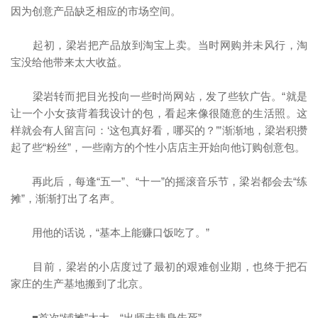
因为创意产品缺乏相应的市场空间。
起初，梁岩把产品放到淘宝上卖。当时网购并未风行，淘
宝没给他带来太大收益。
梁岩转而把目光投向一些时尚网站，发了些软广告。“就是
让一个小女孩背着我设计的包，看起来像很随意的生活照。这
样就会有人留言问：‘这包真好看，哪买的？’”渐渐地，梁岩积攒
起了些“粉丝”，一些南方的个性小店店主开始向他订购创意包。
再此后，每逢“五一”、“十一”的摇滚音乐节，梁岩都会去“练
摊”，渐渐打出了名声。
用他的话说，“基本上能赚口饭吃了。”
目前，梁岩的小店度过了最初的艰难创业期，也终于把石
家庄的生产基地搬到了北京。
■首次“铺摊”太大，“出师未捷身先死”