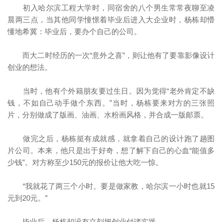
初入哈尔滨工程大学时，同宿舍的八个男生常常夜聊至凌
晨两三点，当其他同学憧憬着毕业后进入大企业时，杨栋却懵
懂地希冀：毕业后，要办个自己的公司。
而大二时经历的一次“意外之喜”，则让他有了要靠影像设计
创业的想法。
当时，他有个外籍朋友要过生日。因为觉得“老外肯定不缺
钱，不如自己动手做个东西。”当时，杨栋要来对方的三张照
片，分别做成了版画、油画、水粉画风格，并合成一版邮票。
做完之后，杨栋挺有成就感，就拿着自己的设计跑了趟图
片公司。本来，他只是出于好奇，想了解下自己的心血“能值多
少钱”。对方称至少150元的报价让他大吃一惊。
“我就花了两三个小时。要是做家教，哈尔滨一小时也就15
元到20元。”
毕业后，杨栋却没有立刻把创业付诸实践。