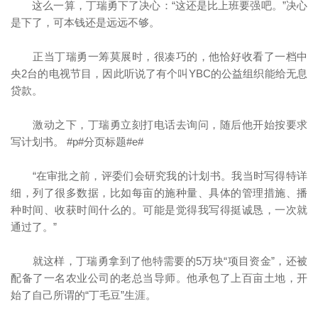
这么一算，丁瑞勇下了决心：“这还是比上班要强吧。”决心
是下了，可本钱还是远远不够。
正当丁瑞勇一筹莫展时，很凑巧的，他恰好收看了一档中
央2台的电视节目，因此听说了有个叫YBC的公益组织能给无息
贷款。
激动之下，丁瑞勇立刻打电话去询问，随后他开始按要求
写计划书。 #p#分页标题#e#
“在审批之前，评委们会研究我的计划书。我当时写得特详
细，列了很多数据，比如每亩的施种量、具体的管理措施、播
种时间、收获时间什么的。可能是觉得我写得挺诚恳，一次就
通过了。”
就这样，丁瑞勇拿到了他特需要的5万块“项目资金”，还被
配备了一名农业公司的老总当导师。他承包了上百亩土地，开
始了自己所谓的“丁毛豆”生涯。