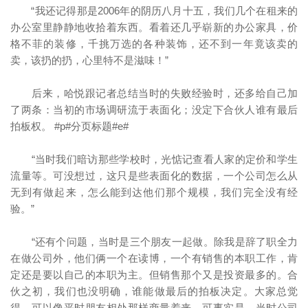
“我还记得那是2006年的阴历八月十五，我们几个在租来的
办公室里静静地收拾着东西。看着还几乎崭新的办公家具，价
格不菲的装修，千挑万选的各种装饰，还不到一年竟该卖的
卖，该扔的扔，心里特不是滋味！”
后来，哈悦跟记者总结当时的失败经验时，还多给自己加
了两条：当初的市场调研流于表面化；没定下合伙人谁有最后
拍板权。 #p#分页标题#e#
“当时我们暗访那些学校时，光惦记查看人家的定价和学生
流量等。可没想过，这只是些表面化的数据，一个公司怎么从
无到有做起来，怎么能到达他们那个规模，我们完全没有经
验。”
“还有个问题，当时是三个朋友一起做。除我是辞了职全力
在做公司外，他们俩一个在读博，一个有销售的本职工作，肯
定还是要以自己的本职为主。但销售那个又是投资最多的。合
伙之初，我们也没明确，谁能做最后的拍板决定。大家总觉
得，可以像平时朋友相处那样商量着来。可事实是，当时公司