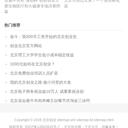
首届中关村“海创杯”创新创业大
北京市房山又来了一个创业孵化
赛生物医疗和大健康专场决赛闭
器
幕
热门推荐
奋斗：我300月工资开始的北京创业史
创业北京官方网站
北京理工大学学生低小成本稳定收益
1000元如何在北京创业？
北京免费创业培训人员扩容
我的北京创业之路:做小河里的大鱼
北京电子商务就业超10万人 成重要就业创
北京庙会最牛羊肉串摊主自曝节庆淘金三诀窍
Copyright © 2026
北京创业
sitemap.xml
sitemap.txt
sitemap.html
版权所有
京ICP备13003910号-7
，
北京创业网
：立足北京，创赢未来！