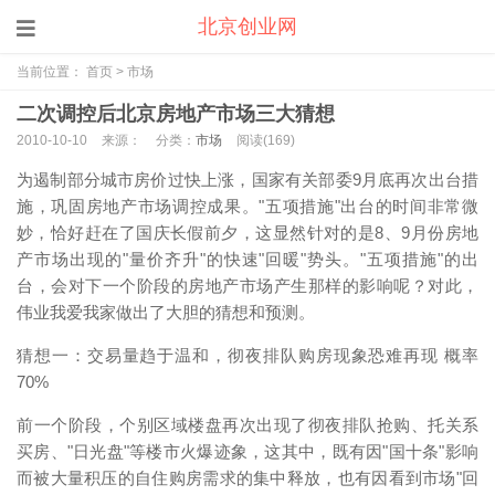
北京创业网
当前位置：
首页
>
市场
二次调控后北京房地产市场三大猜想
2010-10-10
来源：
分类：
市场
阅读(
169)
为遏制部分城市房价过快上涨，国家有关部委9月底再次出台措
施，巩固房地产市场调控成果。"五项措施"出台的时间非常微
妙，恰好赶在了国庆长假前夕，这显然针对的是8、9月份房地
产市场出现的"量价齐升"的快速"回暖"势头。"五项措施"的出
台，会对下一个阶段的房地产市场产生那样的影响呢？对此，
伟业我爱我家做出了大胆的猜想和预测。
猜想一：交易量趋于温和，彻夜排队购房现象恐难再现 概率
70%
前一个阶段，个别区域楼盘再次出现了彻夜排队抢购、托关系
买房、"日光盘"等楼市火爆迹象，这其中，既有因"国十条"影响
而被大量积压的自住购房需求的集中释放，也有因看到市场"回