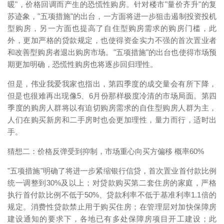
暖"，价格回调而产生的恐慌性购房。针对楼市"量价齐升"的复
苏迹象，"五项措施"的出台，一方面将进一步狙击遏制投资投机
型购房，另一方面也提高了自住型购房需求的购房门槛，此
外，更加严格的贷款规定，也使得资金实力不强的首次置业者
和改善型购房者退出购房市场。"五项措施"的出台也使得市场预
期更加明确，恐慌性购房也将逐步回归理性。
但是，伟业我爱我家也指出，第四季度的成交量会有所下降，
但是也很难再出现像5、6月份那样极度冷清的市场局面。第四
季度的购房人群将以有迫切购房需求的自住型购房人群为主，
人们在购买新房和二手房时也会更加理性，量力而行，适时出
手。
猜想二：价格反弹受到抑制，市场重心向买方偏移 概率60%
"五项措施"明确了将进一步紧缩银行信贷，首次置业首付款比例
统一调整到30%及以上；对贷款购买第二套住房的家庭，严格
执行首付款比例不低于50%、贷款利率不低于基准利率1.1倍的
规定。消费性贷款禁止用于购买住房；在管理层对加快保障房
建设通知的要求下，各地已有多处保障房项目开工建设；此