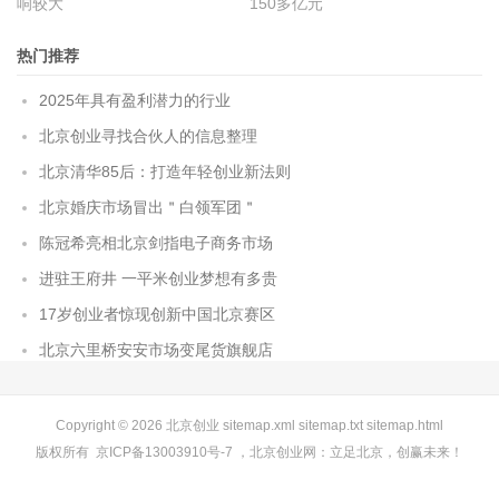
响较大
150多亿元
热门推荐
2025年具有盈利潜力的行业
北京创业寻找合伙人的信息整理
北京清华85后：打造年轻创业新法则
北京婚庆市场冒出＂白领军团＂
陈冠希亮相北京剑指电子商务市场
进驻王府井 一平米创业梦想有多贵
17岁创业者惊现创新中国北京赛区
北京六里桥安安市场变尾货旗舰店
Copyright © 2026
北京创业
sitemap.xml
sitemap.txt
sitemap.html
版权所有
京ICP备13003910号-7
，
北京创业网
：立足北京，创赢未来！