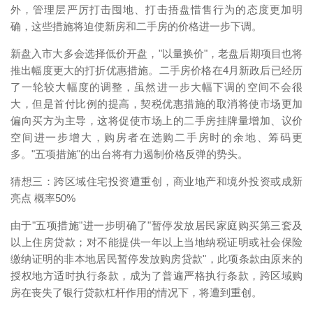
外，管理层严厉打击囤地、打击捂盘惜售行为的态度更加明
确，这些措施将迫使新房和二手房的价格进一步下调。
新盘入市大多会选择低价开盘，"以量换价"，老盘后期项目也将
推出幅度更大的打折优惠措施。二手房价格在4月新政后已经历
了一轮较大幅度的调整，虽然进一步大幅下调的空间不会很
大，但是首付比例的提高，契税优惠措施的取消将使市场更加
偏向买方为主导，这将促使市场上的二手房挂牌量增加、议价
空间进一步增大，购房者在选购二手房时的余地、筹码更
多。"五项措施"的出台将有力遏制价格反弹的势头。
猜想三：跨区域住宅投资遭重创，商业地产和境外投资或成新
亮点 概率50%
由于"五项措施"进一步明确了"暂停发放居民家庭购买第三套及
以上住房贷款；对不能提供一年以上当地纳税证明或社会保险
缴纳证明的非本地居民暂停发放购房贷款"，此项条款由原来的
授权地方适时执行条款，成为了普遍严格执行条款，跨区域购
房在丧失了银行贷款杠杆作用的情况下，将遭到重创。